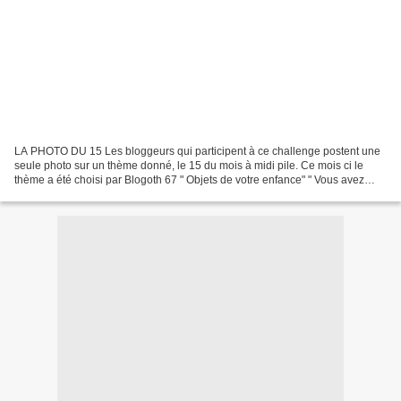
LA PHOTO DU 15 Les bloggeurs qui participent à ce challenge postent une
seule photo sur un thème donné, le 15 du mois à midi pile. Ce mois ci le
thème a été choisi par Blogoth 67 " Objets de votre enfance" " Vous avez
certainement dans vos tiroirs , dans...