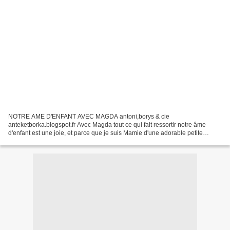
NOTRE AME D'ENFANT AVEC MAGDA antoni,borys & cie
anteketborka.blogspot.fr Avec Magda tout ce qui fait ressortir notre âme
d'enfant est une joie, et parce que je suis Mamie d'une adorable petite
Sasha de 3 ans 1/2 j'avais très envie de participer. Les...