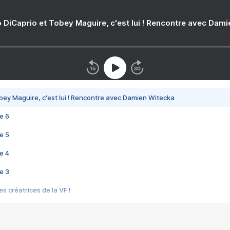
 DiCaprio et Tobey Maguire, c'est lui ! Rencontre avec Dam
bey Maguire, c'est lui ! Rencontre avec Damien Witecka
e 6
e 5
e 4
e 3
s créatrices de la VF !
e 2
e 1