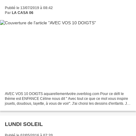
Publié le 13/07/2019 à 08:42
Par
LA CASA 06
AVEC VOS 10 DOIGTS aquarellementvotre.overblog.com Pour ce défi le
thème est ENFANCE Céline nous dit " Avec tout ce que ce mot vous inspire
jouets, doudous, layette, à vous de voir". J'ai choisi les dessins d'enfants. Je
les ai encadrés. Ma fille en 1ère...
LUNDI SOLEIL
Publié le 02/05/2016 à 07:20