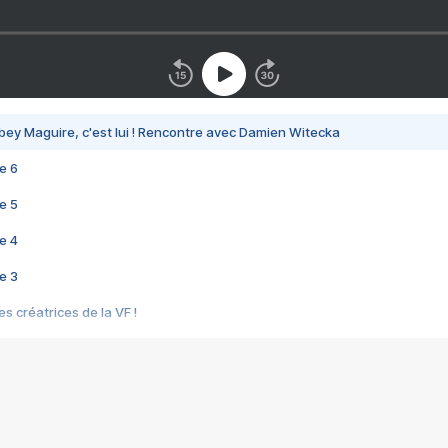
bey Maguire, c'est lui ! Rencontre avec Damien Witecka
e 6
e 5
e 4
e 3
s créatrices de la VF !
e 2
e 1
e Mektoub My Love arrive enfin ! Rencontre avec Shaïn Boumedine et Sal