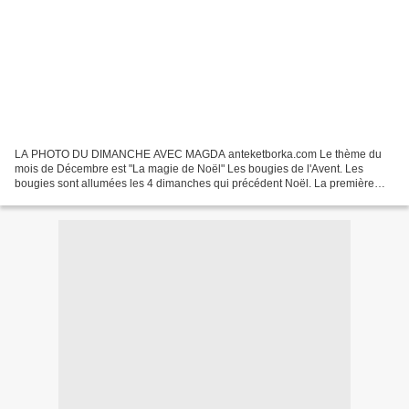
LA PHOTO DU DIMANCHE AVEC MAGDA anteketborka.com Le thème du
mois de Décembre est "La magie de Noël" Les bougies de l'Avent. Les
bougies sont allumées les 4 dimanches qui précédent Noël. La première
représente le Pardon La deuxième la Foi La troisième...