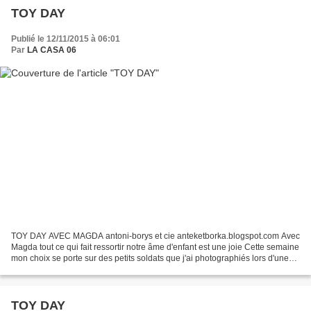
TOY DAY
Publié le 12/11/2015 à 06:01
Par
LA CASA 06
TOY DAY AVEC MAGDA antoni-borys et cie anteketborka.blogspot.com Avec
Magda tout ce qui fait ressortir notre âme d'enfant est une joie Cette semaine
mon choix se porte sur des petits soldats que j'ai photographiés lors d'une
brocante . un, deux, trois...
TOY DAY