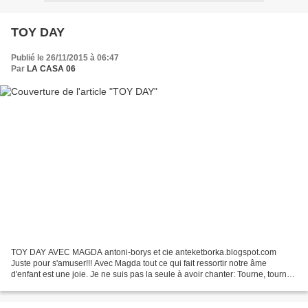
TOY DAY
Publié le 26/11/2015 à 06:47
Par
LA CASA 06
TOY DAY AVEC MAGDA antoni-borys et cie anteketborka.blogspot.com
Juste pour s'amuser!!! Avec Magda tout ce qui fait ressortir notre âme
d'enfant est une joie. Je ne suis pas la seule à avoir chanter: Tourne, tourne,
petit moulin frappent, frappent, petites...