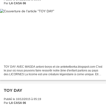
Par
LA CASA 06
TOY DAY AVEC MAGDA antoni-borys et cie anteketborka.blogspot.com C'est
le jour où nous pouvons faire ressortir notre âme d'enfant partons au pays
des LICORNES La licorne est une créature légendaire à corne unique. Elle
est le symbole de la pureté et de...
TOY DAY
Publié le 10/12/2015 à 05:19
Par
LA CASA 06