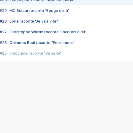
#29 : MC Solaar raconte "Bouge de là"
28 : Lorie raconte "Je vais vite"
#27 : Christophe Willem raconte "Jacques a dit"
#26 : Chimène Badi raconte "Entre nous"
#25 : Indochine raconte "3e sexe"
#24 : Zaho raconte "C'est chelou"
#23 : Patrick Bruel raconte "Au café des délices"
#22 : Kyo raconte "Le chemin"
#21 : Nolwenn Leroy raconte "Cassé"
#20 : Patrick Hernandez raconte "Born to be alive"
#19 : Lorie raconte "Près de moi"
#18 : Michael Jones raconte "A nos actes manqués" (avec Jean-Jacque