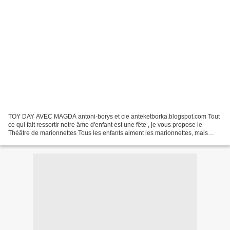
TOY DAY AVEC MAGDA antoni-borys et cie anteketborka.blogspot.com Tout
ce qui fait ressortir notre âme d'enfant est une fête , je vous propose le
Théâtre de marionnettes Tous les enfants aiment les marionnettes, mais
celui qui reste le numéro un, c'est...