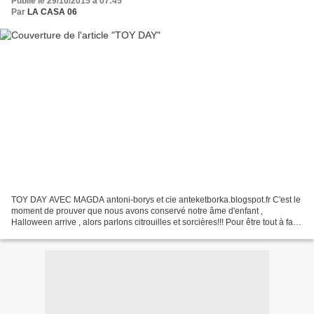
Publié le 29/10/2015 à 07:45
Par
LA CASA 06
TOY DAY AVEC MAGDA antoni-borys et cie anteketborka.blogspot.fr C'est le
moment de prouver que nous avons conservé notre âme d'enfant ,
Halloween arrive , alors parlons citrouilles et sorcières!!! Pour être tout à fait
honnête , j'avoue que Sasha (ma...