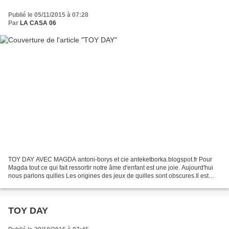
Publié le 05/11/2015 à 07:28
Par
LA CASA 06
TOY DAY AVEC MAGDA antoni-borys et cie anteketborka.blogspot.fr Pour
Magda tout ce qui fait ressortir notre âme d'enfant est une joie. Aujourd'hui
nous parlons quilles Les origines des jeux de quilles sont obscures.Il est
probable qu'il s'agisse d'une...
TOY DAY