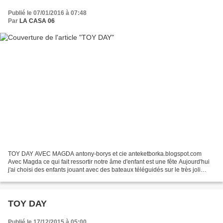
Publié le 07/01/2016 à 07:48
Par
LA CASA 06
TOY DAY AVEC MAGDA antony-borys et cie anteketborka.blogspot.com
Avec Magda ce qui fait ressortir notre âme d'enfant est une fête Aujourd'hui
j'ai choisi des enfants jouant avec des bateaux téléguidés sur le très joli
bassin des jardins du palais du festival...
TOY DAY
Publié le 17/12/2015 à 05:00