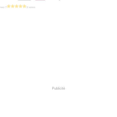
imez ?
3 votes
Publicité