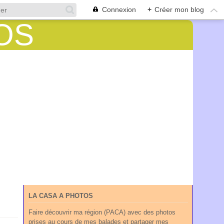
Connexion
+
Créer mon blog
LA CASA A PHOTOS
Faire découvrir ma région (PACA) avec des photos
prises au cours de mes balades et partager mes