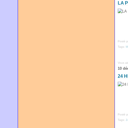
LA 
Posté p
Tags:
M
Vous a
10 dé
24 
Posté p
Tags:
2