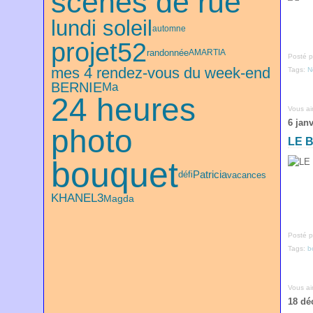
scènes de rue
lundi soleil
automne
projet52
randonnée
AMARTIA
Posté p
mes 4 rendez-vous du week-end
Tags:
N
BERNIE
Ma
24 heures
Vous a
6 jan
photo
LE 
bouquet
défi
Patricia
vacances
KHANEL3
Magda
Posté p
Tags:
b
Vous a
18 dé