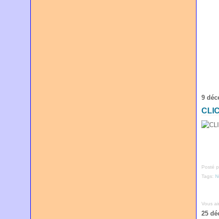
9 déc
CLI
Posté p
Tags:
N
Vous a
25 dé