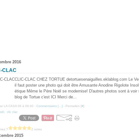
embre 2016
C-CLAC
CLIC-CLAC CHEZ TORTUE detortuesenaiguilles.eklablog.com Le Ve
il faut poster une photo qui doit être Amusante Anodine Rigolote Insol
étique Même le Père Noël se modernise! D'autres photos sont à voir 
blog de Tortue c'est ICI Merci de...
ar LA CASA 06 à 06:40 -
Commentaires [
…
]
- Permalien [
#
]
oël
,
clic clac
imez ?
2 votes
cembre 2015