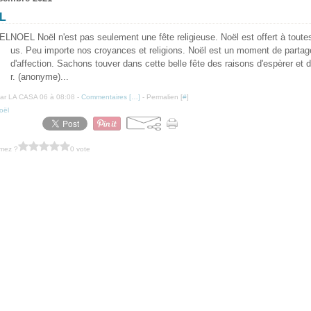
L
NOEL Noël n'est pas seulement une fête religieuse. Noël est offert à toutes
us. Peu importe nos croyances et religions. Noël est un moment de partag
d'affection. Sachons touver dans cette belle fête des raisons d'espèrer et 
r. (anonyme)...
ar LA CASA 06 à 08:08 -
Commentaires [
…
]
- Permalien [
#
]
oël
imez ?
0 vote