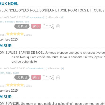
EUX NOEL
JOYEUX NOEL BONHEUR ET JOIE POUR TOUS ET TOUTES
ar LA CASA 06 à 11:27 -
Commentaires [
…
]
- Permalien [
#
]
oël
,
bonheur
,
famille
,
joie
imez ?
2 votes
cembre 2015
M SUR
LES SAPINS DE NOEL Je vous propose une petite rétrospective de
ns de Noël qui ont croisé ma route Je vous souhaite un très joyeux 
erci de votre visite
ar LA CASA 06 à 06:50 -
Commentaires [
…
]
- Permalien [
#
]
oom
,
Noël
,
sapin
imez ?
2 votes
cembre 2015
M SUR
NOEL Un zoom un peu particulier aujourd'hui , nous sommes en péri