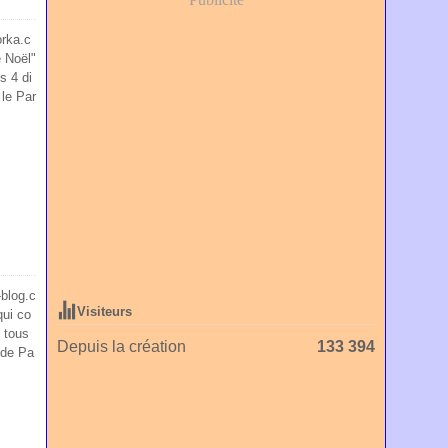
rka.c
 Noël"
s 4 di
le Par
blog.c
Visiteurs
qui co
e tous
Depuis la création
133 394
 de Pa