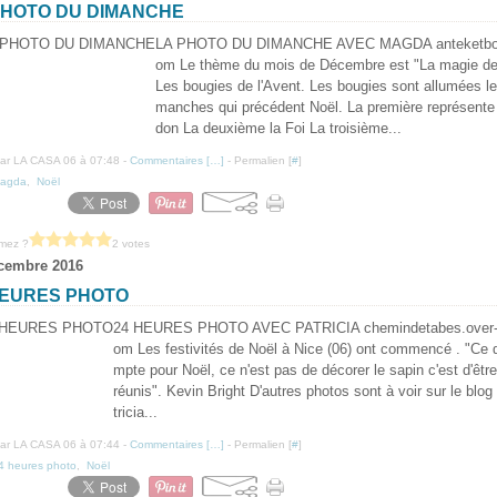
PHOTO DU DIMANCHE
LA PHOTO DU DIMANCHE AVEC MAGDA anteketbo
om Le thème du mois de Décembre est "La magie de
Les bougies de l'Avent. Les bougies sont allumées le
manches qui précédent Noël. La première représente 
don La deuxième la Foi La troisième...
ar LA CASA 06 à 07:48 -
Commentaires [
…
]
- Permalien [
#
]
agda
,
Noël
imez ?
2 votes
cembre 2016
HEURES PHOTO
24 HEURES PHOTO AVEC PATRICIA chemindetabes.over-
om Les festivités de Noël à Nice (06) ont commencé . "Ce 
mpte pour Noël, ce n'est pas de décorer le sapin c'est d'êtr
réunis". Kevin Bright D'autres photos sont à voir sur le blog
tricia...
ar LA CASA 06 à 07:44 -
Commentaires [
…
]
- Permalien [
#
]
4 heures photo
,
Noël