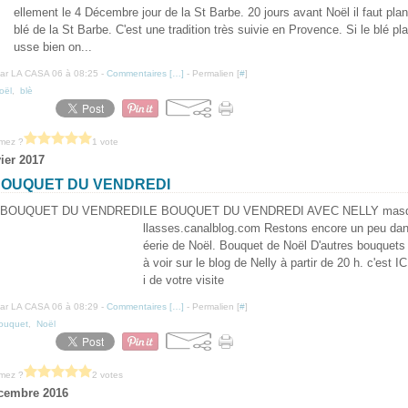
ellement le 4 Décembre jour de la St Barbe. 20 jours avant Noël il faut plan
blé de la St Barbe. C'est une tradition très suivie en Provence. Si le blé pl
usse bien on...
ar LA CASA 06 à 08:25 -
Commentaires [
…
]
- Permalien [
#
]
oël
,
blè
imez ?
1 vote
vier 2017
BOUQUET DU VENDREDI
LE BOUQUET DU VENDREDI AVEC NELLY masd
llasses.canalblog.com Restons encore un peu dans
éerie de Noël. Bouquet de Noël D'autres bouquets
à voir sur le blog de Nelly à partir de 20 h. c'est I
i de votre visite
ar LA CASA 06 à 08:29 -
Commentaires [
…
]
- Permalien [
#
]
ouquet
,
Noël
imez ?
2 votes
cembre 2016