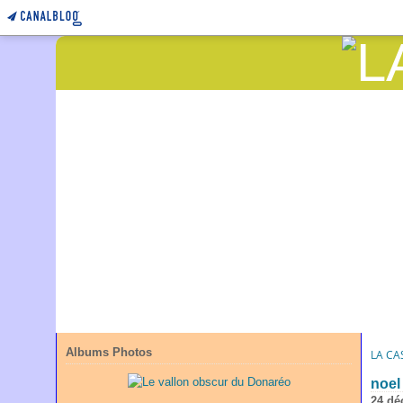
Albums Photos
LA CA
noel
24 dé