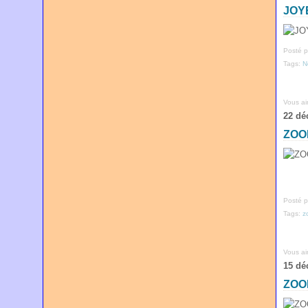
JOY
Posté p
Tags:
N
Vous a
22 dé
ZOO
Posté p
Tags:
z
Vous a
15 dé
ZOO