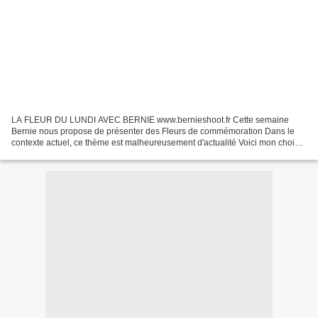
LA FLEUR DU LUNDI AVEC BERNIE www.bernieshoot.fr Cette semaine
Bernie nous propose de présenter des Fleurs de commémoration Dans le
contexte actuel, ce thème est malheureusement d'actualité Voici mon choix
pour la fleur du souvenir , c'est une fleur que...