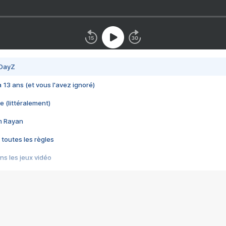
 DayZ
 a 13 ans (et vous l'avez ignoré)
e (littéralement)
im Rayan
 toutes les règles
s les jeux vidéo
us choquant de Rockstar ? - Le scandale BULLY
e plus moche de Steam
du RÊVE tourne au CAUCHEMAR