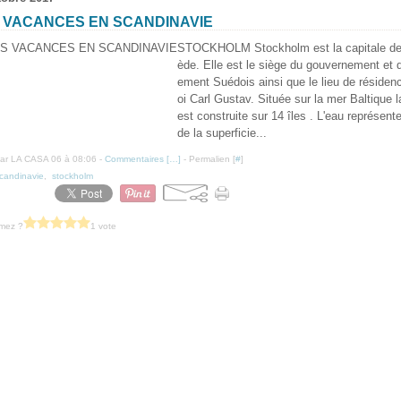
 VACANCES EN SCANDINAVIE
STOCKHOLM Stockholm est la capitale de
ède. Elle est le siège du gouvernement et d
ement Suédois ainsi que le lieu de résiden
oi Carl Gustav. Située sur la mer Baltique la
est construite sur 14 îles . L'eau représen
de la superficie...
ar LA CASA 06 à 08:06 -
Commentaires [
…
]
- Permalien [
#
]
candinavie
,
stockholm
imez ?
1 vote