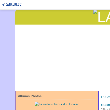
Albums Photos
LA CA
scan
18 oc