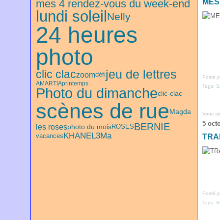
mes 4 rendez-vous du week-end
MES
lundi soleil
Nelly
24 heures
photo
jeu de lettres
clic clac
zoom
défi
Posté p
AMARTIA
printemps
Tags:
S
Photo du dimanche
clic-clac
scènes de rue
Magda
Vous a
5 oct
BERNIE
les roses
ROSES
photo du mois
KHANEL3
Ma
vacances
TRA
Posté p
Tags:
S