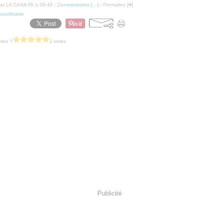
ar LA CASA 06 à 06:45 -
Commentaires [
…
]
- Permalien [
#
]
candinavie
imez ?
2 votes
Publicité