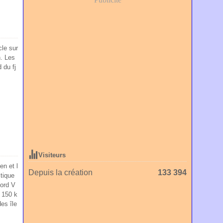
le sur
n. Les
 du fj
Visiteurs
n et l
Depuis la création
133 394
stique
jord V
n 150 k
es île