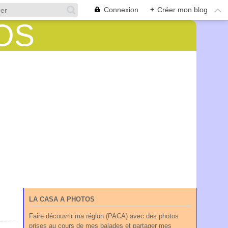
Connexion
+
Créer mon blog
LA CASA A PHOTOS
Faire découvrir ma région (PACA) avec des photos
prises au cours de mes balades et partager mes