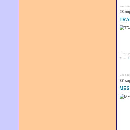
Vous a
28 se
TRA
Posté p
Tags:
S
Vous a
27 se
MES