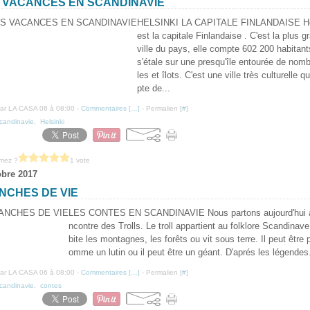
 VACANCES EN SCANDINAVIE
HELSINKI LA CAPITALE FINLANDAISE He
est la capitale Finlandaise . C'est la plus g
ville du pays, elle compte 602 200 habitant
s'étale sur une presqu'île entourée de nomb
les et îlots. C'est une ville très culturelle 
pte de...
ar LA CASA 06 à 08:00 -
Commentaires [
…
]
- Permalien [
#
]
candinavie
,
Helsinki
imez ?
1 vote
obre 2017
NCHES DE VIE
LES CONTES EN SCANDINAVIE Nous partons aujourd'hui à
ncontre des Trolls. Le troll appartient au folklore Scandinave.
bite les montagnes, les forêts ou vit sous terre. Il peut être p
omme un lutin ou il peut être un géant. D'aprés les légendes.
ar LA CASA 06 à 08:00 -
Commentaires [
…
]
- Permalien [
#
]
candinavie
,
contes