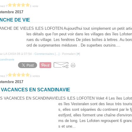
imez ?
1 vote
ptembre 2017
NCHE DE VIE
LES ILES LOFOTEN Aujourd'hui tout simplement un petit artic
les détails que l'on peut voir dans les villages des îles Lofote
rues du village. Les fenêtres De jolies boîtes à lettres. Au bord
ord de surprenantes méduses . De superbes oursins....
ar LA CASA 06 à 07:54 -
Commentaires [
…
]
- Permalien [
#
]
candinavie
imez ?
3 votes
ptembre 2017
 VACANCES EN SCANDINAVIE
LES ILES LOFOTEN Volet 4 Les îles Lofote
es îles Vesteralen sont des lieux très touri
s, elles sont séparées du continent par le f
estfjord, elles forment une chaîne d'enviro
ms de long. Les Lofoten regroupent 6 grand
s et une...