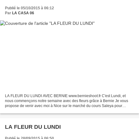
Publié le 05/10/2015 à 06:12
Par
LA CASA 06
LA FLEUR DU LUNDI AVEC BERNIE www.bernieshoot.fr C'est Lundi, et
nous commençons notre semaine avec des fleurs grâce à Bernie Je vous
propose de venir avec moi à Nice sur le marché du cours Saleya pour
admirer ensemble des choux!!! oui mais du.... CHOUX...
LA FLEUR DU LUNDI
Publié le 28/09/2015 à 06:50