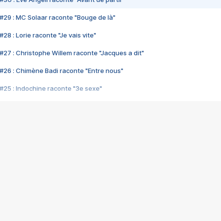
#29 : MC Solaar raconte "Bouge de là"
28 : Lorie raconte "Je vais vite"
#27 : Christophe Willem raconte "Jacques a dit"
#26 : Chimène Badi raconte "Entre nous"
#25 : Indochine raconte "3e sexe"
#24 : Zaho raconte "C'est chelou"
#23 : Patrick Bruel raconte "Au café des délices"
#22 : Kyo raconte "Le chemin"
#21 : Nolwenn Leroy raconte "Cassé"
#20 : Patrick Hernandez raconte "Born to be alive"
#19 : Lorie raconte "Près de moi"
#18 : Michael Jones raconte "A nos actes manqués" (avec Jean-Jacque