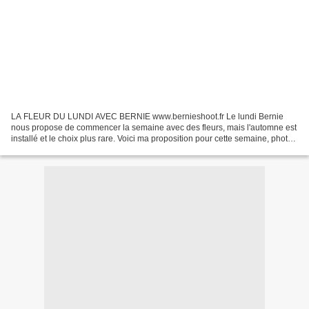
LA FLEUR DU LUNDI AVEC BERNIE www.bernieshoot.fr Le lundi Bernie
nous propose de commencer la semaine avec des fleurs, mais l'automne est
installé et le choix plus rare. Voici ma proposition pour cette semaine, photo
prise au bord d'un lac vendredi après-midi....