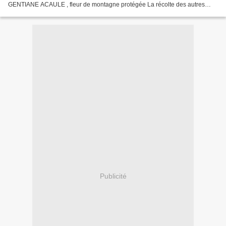
GENTIANE ACAULE , fleur de montagne protégée La récolte des autres
participants est à voir sur facebook, ou twitter via #flowerpower,...
Publicité