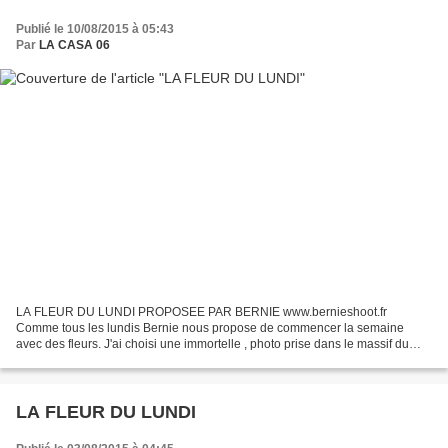
Publié le 10/08/2015 à 05:43
Par
LA CASA 06
LA FLEUR DU LUNDI PROPOSEE PAR BERNIE www.bernieshoot.fr
Comme tous les lundis Bernie nous propose de commencer la semaine
avec des fleurs. J'ai choisi une immortelle , photo prise dans le massif du
Mercantour (AM) Les photos des autres participants sont...
LA FLEUR DU LUNDI