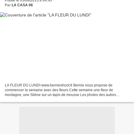
Publié le 03/08/2015 à 04:45
Par
LA CASA 06
LA FLEUR DU LUNDI www.bernieshoot.fr Bernie nous propose de
commencer la semaine avec des fleurs Cette semaine une fleur de
montagne, une Siléne sur un tapis de mousse Les photos des autres
participants sont à voir via facebook flower power , ou twitter...