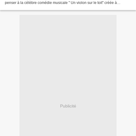
penser à la célèbre comédie musicale " Un violon sur le toit" créée à
Brodway en 1964. Je pense que nous sommes nombreux...
Publicité