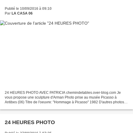
Publié le 10/09/2016 à 09:10
Par
LA CASA 06
24 HEURES PHOTO AVEC PATRICIA chemindetables.over-blog.com Je
vous propose une sculpture d'Arman Photo prise au musée Picasso à
Antibes (06) Titre de l'oeuvre: "Hommage à Picasso" 1982 D'autres photos
sont à voir sur le blog de Patricia c'est ICI Merci...
24 HEURES PHOTO