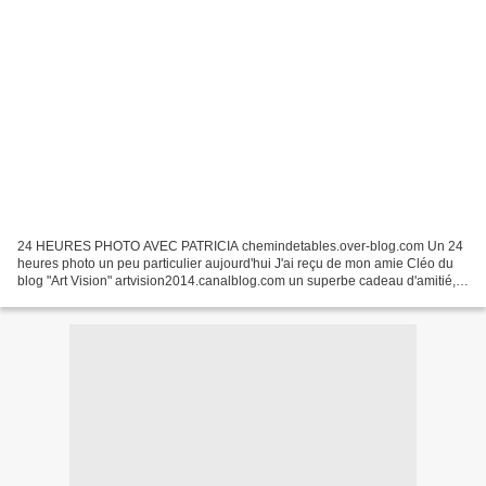
24 HEURES PHOTO AVEC PATRICIA chemindetables.over-blog.com Un 24
heures photo un peu particulier aujourd'hui J'ai reçu de mon amie Cléo du
blog "Art Vision" artvision2014.canalblog.com un superbe cadeau d'amitié,
une de ses photos magnifiquement bien...