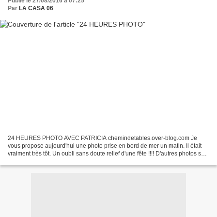
Publié le 27/08/2016 à 07:25
Par
LA CASA 06
24 HEURES PHOTO AVEC PATRICIA chemindetables.over-blog.com Je
vous propose aujourd'hui une photo prise en bord de mer un matin. Il était
vraiment très tôt. Un oubli sans doute relief d'une fête !!!! D'autres photos sont
à voir sur le blog de Patricia...