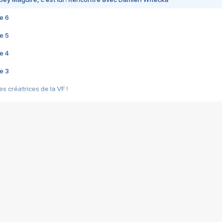
e 6
e 5
e 4
e 3
s créatrices de la VF !
e 2
e 1
e Mektoub My Love arrive enfin ! Rencontre avec Shaïn Boumedine et Sal
i : après Toni en famille
elle réalise le bouleversant Dites lui que je l'aime
ais ! Rencontre autour de Vie privée de Rebecca Zlotowski
 de Marguerite, Grave... Rencontre avec Ella Rumpf