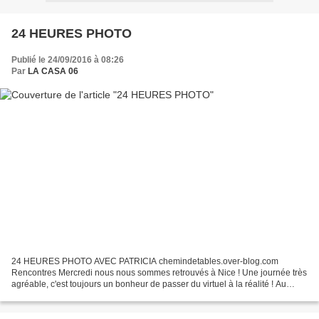
24 HEURES PHOTO
Publié le 24/09/2016 à 08:26
Par
LA CASA 06
24 HEURES PHOTO AVEC PATRICIA chemindetables.over-blog.com
Rencontres Mercredi nous nous sommes retrouvés à Nice ! Une journée très
agréable, c'est toujours un bonheur de passer du virtuel à la réalité ! Au
premier plan François du blog "Vu du balcon"...