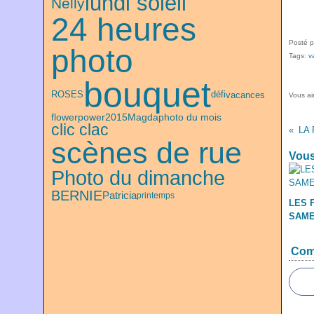
lundi soleil
Nelly
24 heures
Posté p
photo
Tags:
v
bouquet
ROSES
défi
vacances
Vous a
Magda
flowerpower2015
photo du mois
clic clac
LA
scènes de rue
Vous
Photo du dimanche
BERNIE
Patricia
printemps
LES 
SAME
Com