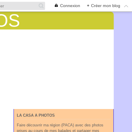
Connexion
+
Créer mon blog
LA CASA A PHOTOS
Faire découvrir ma région (PACA) avec des photos
prises au cours de mes balades et partager mes