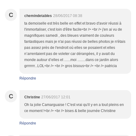
C
chemindetables
28/06/2017 08:38
ta demoiselle est très belle en effet et bravo d'avoir réussi à
l'immortaliser, c'est loin d'être facile<br /> <br /> j'en ai vu de
magnifiques samedi , des bleues vraiment de couleurs
fantastiques mais je n'ai pas réussi de belles photos je n'étais
pas assez près de l'endroit où elles se posaient et elles
n’arrentaient pas de voleter car dérangées, il y avait du
monde autour d’elles et .......moi .........dans ce jardin alors
grrrrrrr...LOL<br /> <br /> gros bisous<br /> <br /> patricia
Répondre
C
Christine
27/06/2017 12:01
Oh la jolie Camarguaise ! C'est vrai qu'il y en a tout pleins en
ce moment !<br /> <br /> bises & belle journée Christine
Répondre