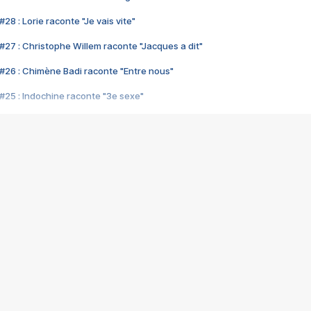
28 : Lorie raconte "Je vais vite"
#27 : Christophe Willem raconte "Jacques a dit"
#26 : Chimène Badi raconte "Entre nous"
#25 : Indochine raconte "3e sexe"
#24 : Zaho raconte "C'est chelou"
#23 : Patrick Bruel raconte "Au café des délices"
#22 : Kyo raconte "Le chemin"
#21 : Nolwenn Leroy raconte "Cassé"
#20 : Patrick Hernandez raconte "Born to be alive"
#19 : Lorie raconte "Près de moi"
#18 : Michael Jones raconte "A nos actes manqués" (avec Jean-Jacque
#17 : Khaled raconte "Aïcha"