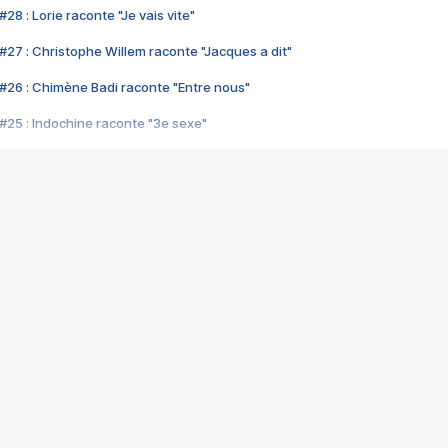
28 : Lorie raconte "Je vais vite"
#27 : Christophe Willem raconte "Jacques a dit"
#26 : Chimène Badi raconte "Entre nous"
#25 : Indochine raconte "3e sexe"
#24 : Zaho raconte "C'est chelou"
#23 : Patrick Bruel raconte "Au café des délices"
#22 : Kyo raconte "Le chemin"
#21 : Nolwenn Leroy raconte "Cassé"
#20 : Patrick Hernandez raconte "Born to be alive"
#19 : Lorie raconte "Près de moi"
#18 : Michael Jones raconte "A nos actes manqués" (avec Jean-Jacque
#17 : Khaled raconte "Aïcha"
#16 : Corneille raconte "Parce qu'on vient de loin"