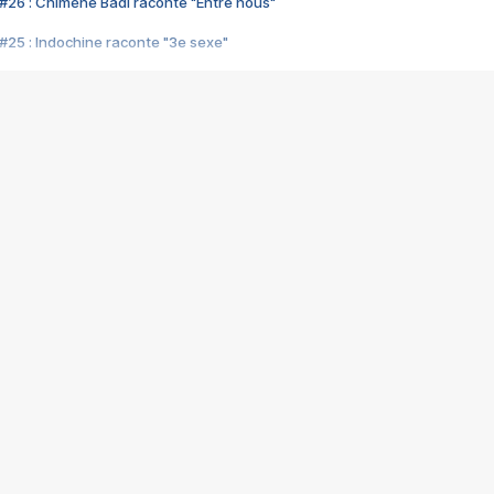
#26 : Chimène Badi raconte "Entre nous"
#25 : Indochine raconte "3e sexe"
#24 : Zaho raconte "C'est chelou"
#23 : Patrick Bruel raconte "Au café des délices"
#22 : Kyo raconte "Le chemin"
#21 : Nolwenn Leroy raconte "Cassé"
#20 : Patrick Hernandez raconte "Born to be alive"
#19 : Lorie raconte "Près de moi"
#18 : Michael Jones raconte "A nos actes manqués" (avec Jean-Jacque
#17 : Khaled raconte "Aïcha"
#16 : Corneille raconte "Parce qu'on vient de loin"
#15 : Indochine raconte "L'aventurier"
14 : Lorie raconte "Sur un air latino"