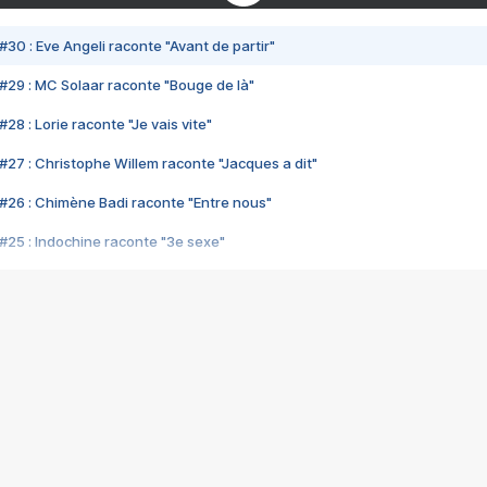
#30 : Eve Angeli raconte "Avant de partir"
#29 : MC Solaar raconte "Bouge de là"
28 : Lorie raconte "Je vais vite"
#27 : Christophe Willem raconte "Jacques a dit"
#26 : Chimène Badi raconte "Entre nous"
#25 : Indochine raconte "3e sexe"
#24 : Zaho raconte "C'est chelou"
#23 : Patrick Bruel raconte "Au café des délices"
#22 : Kyo raconte "Le chemin"
#21 : Nolwenn Leroy raconte "Cassé"
#20 : Patrick Hernandez raconte "Born to be alive"
#19 : Lorie raconte "Près de moi"