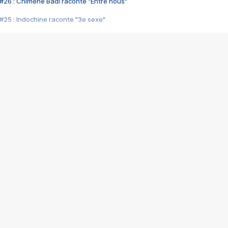
#26 : Chimène Badi raconte "Entre nous"
#25 : Indochine raconte "3e sexe"
#24 : Zaho raconte "C'est chelou"
#23 : Patrick Bruel raconte "Au café des délices"
#22 : Kyo raconte "Le chemin"
#21 : Nolwenn Leroy raconte "Cassé"
#20 : Patrick Hernandez raconte "Born to be alive"
#19 : Lorie raconte "Près de moi"
#18 : Michael Jones raconte "A nos actes manqués" (avec Jean-Jacque
#17 : Khaled raconte "Aïcha"
#16 : Corneille raconte "Parce qu'on vient de loin"
#15 : Indochine raconte "L'aventurier"
14 : Lorie raconte "Sur un air latino"