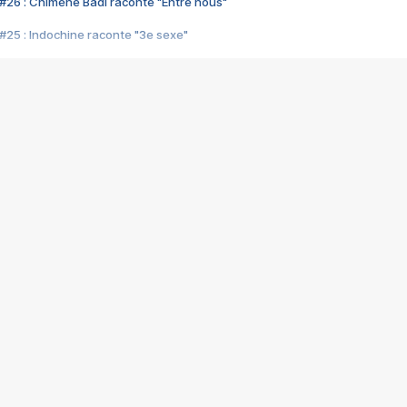
#26 : Chimène Badi raconte "Entre nous"
#25 : Indochine raconte "3e sexe"
#24 : Zaho raconte "C'est chelou"
#23 : Patrick Bruel raconte "Au café des délices"
#22 : Kyo raconte "Le chemin"
#21 : Nolwenn Leroy raconte "Cassé"
#20 : Patrick Hernandez raconte "Born to be alive"
#19 : Lorie raconte "Près de moi"
#18 : Michael Jones raconte "A nos actes manqués" (avec Jean-Jacque
#17 : Khaled raconte "Aïcha"
#16 : Corneille raconte "Parce qu'on vient de loin"
#15 : Indochine raconte "L'aventurier"
14 : Lorie raconte "Sur un air latino"