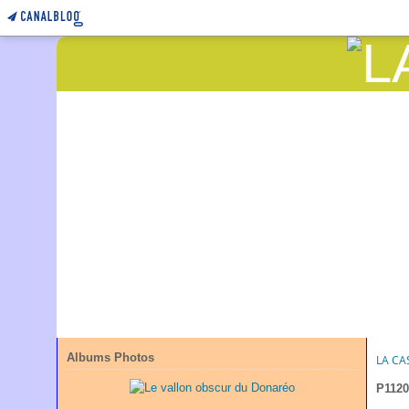
Albums Photos
LA CA
P1120