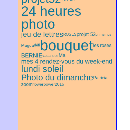
24 heures
photo
jeu de lettres
projet 52
ROSES
printemps
bouquet
les roses
Magda
défi
BERNIE
Ma
vacances
mes 4 rendez-vous du week-end
lundi soleil
Photo du dimanche
Patricia
zoom
flowerpower2015