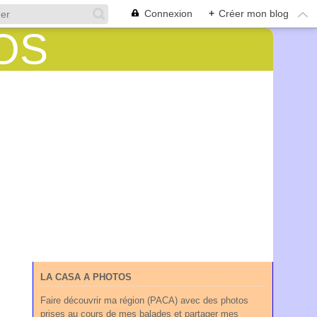
Connexion
+
Créer mon blog
LA CASA A PHOTOS
Faire découvrir ma région (PACA) avec des photos
prises au cours de mes balades et partager mes